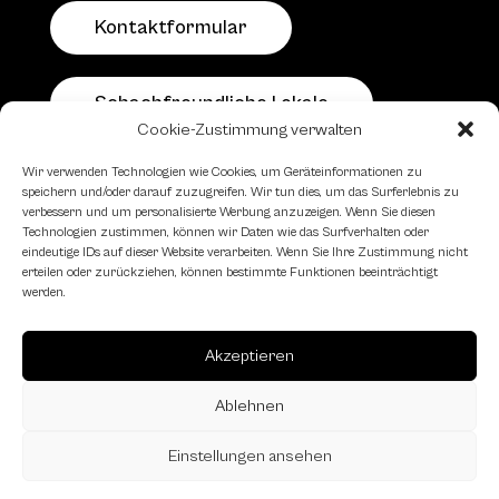
Kontaktformular
Schachfreundliche Lokale
Cookie-Zustimmung verwalten
Wir verwenden Technologien wie Cookies, um Geräteinformationen zu
speichern und/oder darauf zuzugreifen. Wir tun dies, um das Surferlebnis zu
verbessern und um personalisierte Werbung anzuzeigen. Wenn Sie diesen
Technologien zustimmen, können wir Daten wie das Surfverhalten oder
eindeutige IDs auf dieser Website verarbeiten. Wenn Sie Ihre Zustimmung nicht
erteilen oder zurückziehen, können bestimmte Funktionen beeinträchtigt
werden.
Akzeptieren
Ablehnen
Einstellungen ansehen
Landesverband Oberösterreich des
Österreichischen Schachbundes