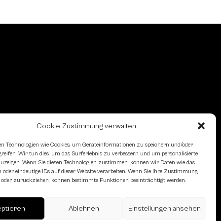
Cookie-Zustimmung verwalten
n Technologien wie Cookies, um Geräteinformationen zu speichern und/oder
eifen. Wir tun dies, um das Surferlebnis zu verbessern und um personalisierte
zeigen. Wenn Sie diesen Technologien zustimmen, können wir Daten wie das
 oder eindeutige IDs auf dieser Website verarbeiten. Wenn Sie Ihre Zustimmung
en oder zurückziehen, können bestimmte Funktionen beeinträchtigt werden.
eptieren
Ablehnen
Einstellungen ansehen
erreich des Österreichischen