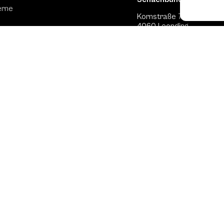
erne
Kornstraße 7A
4060 Leonding
Mail: kontakt
@schach.at
hfreundliche Lokale