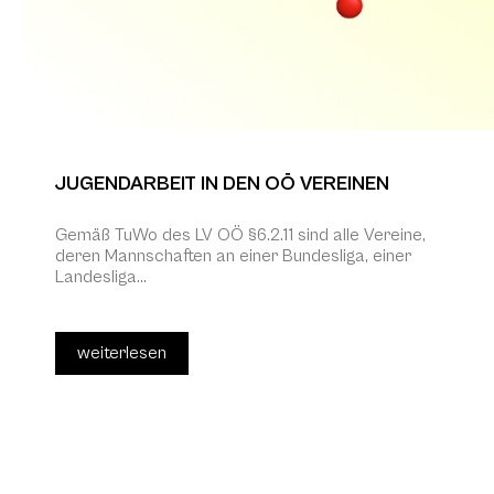
JUGENDARBEIT IN DEN OÖ VEREINEN
Gemäß TuWo des LV OÖ §6.2.11 sind alle Vereine,
deren Mannschaften an einer Bundesliga, einer
Landesliga...
weiterlesen