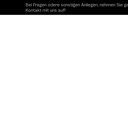
Bei Fragen odere sonstigen Anliegen, nehmen Sie g
Kontakt mit uns auf!
Kontaktformular
Schac