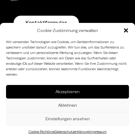
Kontaktformular
Cookie-Zustimmung verwalten
Wir verwenden Technologien wie Cookies, um Geräteinformationen zu
Schachfreundliche Lokale
speichern und/oder darauf zuzugreifen. Wir tun dies, um das Surferlebnis zu
verbessern und um personalisierte Werbung anzuzeigen. Wenn Sie diesen
Technologien zustimmen, können wir Daten wie das Surfverhalten oder
eindeutige IDs auf dieser Website verarbeiten. Wenn Sie Ihre Zustimmung nicht
erteilen oder zurückziehen, können bestimmte Funktionen beeinträchtigt
werden.
Akzeptieren
Ablehnen
Einstellungen ansehen
Cookie-Richtlinie
Datenschutzerklärung
Impressum