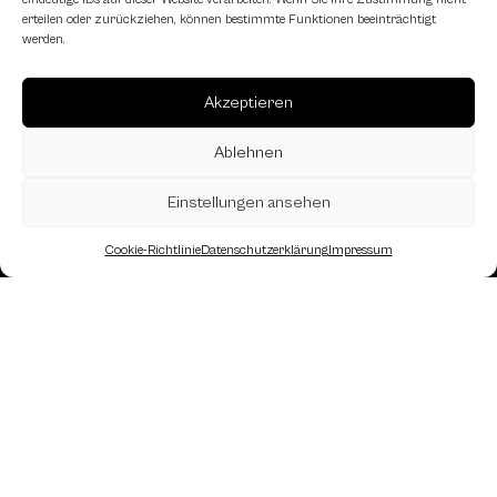
Schachfreundliche Lokale
erteilen oder zurückziehen, können bestimmte Funktionen beeinträchtigt
werden.
Akzeptieren
Ablehnen
Einstellungen ansehen
Cookie-Richtlinie
Datenschutzerklärung
Impressum