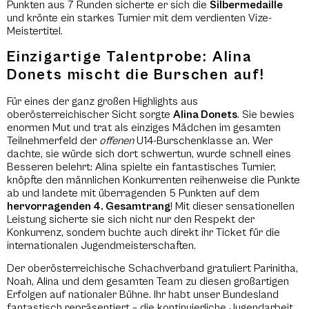
Punkten aus 7 Runden sicherte er sich die
Silbermedaille
und krönte ein starkes Turnier mit dem verdienten Vize-
Meistertitel.
Einzigartige Talentprobe: Alina
Donets mischt die Burschen auf!
Für eines der ganz großen Highlights aus
oberösterreichischer Sicht sorgte
Alina Donets
. Sie bewies
enormen Mut und trat als einziges Mädchen im gesamten
Teilnehmerfeld der
offenen
U14-Burschenklasse an. Wer
dachte, sie würde sich dort schwertun, wurde schnell eines
Besseren belehrt: Alina spielte ein fantastisches Turnier,
knöpfte den männlichen Konkurrenten reihenweise die Punkte
ab und landete mit überragenden 5 Punkten auf dem
hervorragenden 4. Gesamtrang
! Mit dieser sensationellen
Leistung sicherte sie sich nicht nur den Respekt der
Konkurrenz, sondern buchte auch direkt ihr Ticket für die
internationalen Jugendmeisterschaften.
Der oberösterreichische Schachverband gratuliert Parinitha,
Noah, Alina und dem gesamten Team zu diesen großartigen
Erfolgen auf nationaler Bühne. Ihr habt unser Bundesland
fantastisch repräsentiert – die kontinuierliche Jugendarbeit