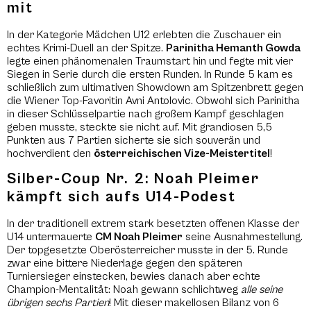
mit
In der Kategorie Mädchen U12 erlebten die Zuschauer ein
echtes Krimi-Duell an der Spitze.
Parinitha Hemanth Gowda
legte einen phänomenalen Traumstart hin und fegte mit vier
Siegen in Serie durch die ersten Runden. In Runde 5 kam es
schließlich zum ultimativen Showdown am Spitzenbrett gegen
die Wiener Top-Favoritin Avni Antolovic. Obwohl sich Parinitha
in dieser Schlüsselpartie nach großem Kampf geschlagen
geben musste, steckte sie nicht auf. Mit grandiosen 5,5
Punkten aus 7 Partien sicherte sie sich souverän und
hochverdient den
österreichischen Vize-Meistertitel
!
Silber-Coup Nr. 2: Noah Pleimer
kämpft sich aufs U14-Podest
In der traditionell extrem stark besetzten offenen Klasse der
U14 untermauerte
CM Noah Pleimer
seine Ausnahmestellung.
Der topgesetzte Oberösterreicher musste in der 5. Runde
zwar eine bittere Niederlage gegen den späteren
Turniersieger einstecken, bewies danach aber echte
Champion-Mentalität: Noah gewann schlichtweg
alle seine
übrigen sechs Partien
! Mit dieser makellosen Bilanz von 6