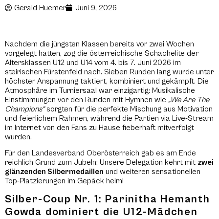
Gerald Huemer
Juni 9, 2026
Nachdem die jüngsten Klassen bereits vor zwei Wochen
vorgelegt hatten, zog die österreichische Schachelite der
Altersklassen U12 und U14 vom 4. bis 7. Juni 2026 im
steirischen Fürstenfeld nach. Sieben Runden lang wurde unter
höchster Anspannung taktiert, kombiniert und gekämpft. Die
Atmosphäre im Turniersaal war einzigartig: Musikalische
Einstimmungen vor den Runden mit Hymnen wie
„We Are The
Champions“
sorgten für die perfekte Mischung aus Motivation
und feierlichem Rahmen, während die Partien via Live-Stream
im Internet von den Fans zu Hause fieberhaft mitverfolgt
wurden.
Für den Landesverband Oberösterreich gab es am Ende
reichlich Grund zum Jubeln: Unsere Delegation kehrt mit
zwei
glänzenden Silbermedaillen
und weiteren sensationellen
Top-Platzierungen im Gepäck heim!
Silber-Coup Nr. 1: Parinitha Hemanth
Gowda dominiert die U12-Mädchen