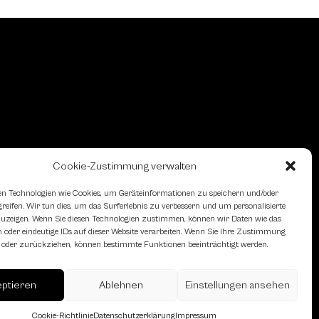
Cookie-Zustimmung verwalten
n Technologien wie Cookies, um Geräteinformationen zu speichern und/oder
eifen. Wir tun dies, um das Surferlebnis zu verbessern und um personalisierte
zeigen. Wenn Sie diesen Technologien zustimmen, können wir Daten wie das
 oder eindeutige IDs auf dieser Website verarbeiten. Wenn Sie Ihre Zustimmung
en oder zurückziehen, können bestimmte Funktionen beeinträchtigt werden.
eptieren
Ablehnen
Einstellungen ansehen
erreich des Österreichischen
Cookie-Richtlinie
Datenschutzerklärung
Impressum