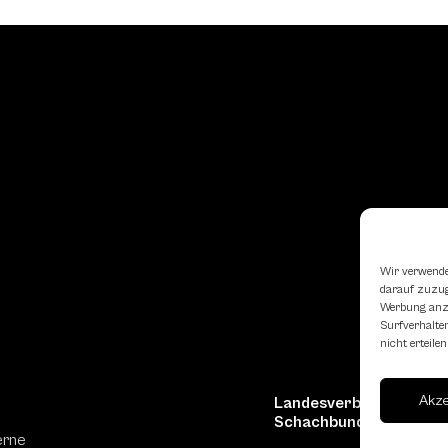
Wir verwende
darauf zuzugr
Werbung anzu
Surfverhalten
nicht erteil
Akz
Landesverband Oberöst
Schachbundes
erne