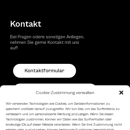
Kontakt
Bei Fragen odere sonstigen Anliegen,
nehmen Sie gerne Kontakt mit uns
auf!
Kontaktformular
Schachfreundliche Lokale
Cookie-Zustimmung verwalten
Wir verwenden Technologien wie Cookies, um Geräteinformationen zu
speichern und/oder darauf zuzugreifen. Wir tun dies, um das Surferlebnis zu
verbessern und um personalisierte Werbung anzuzeigen. Wenn Sie diesen
Technologien zustimmen, können wir Daten wie das Surfverhalten oder
eindeutige IDs auf dieser Website verarbeiten. Wenn Sie Ihre Zustimmung nicht
erteilen oder zurückziehen, können bestimmte Funktionen beeinträchtigt