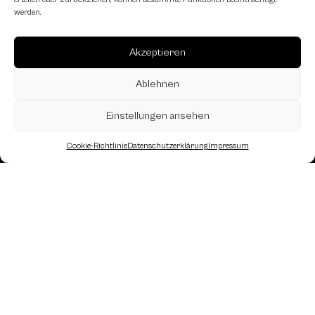
werden.
Akzeptieren
Ablehnen
Einstellungen ansehen
Cookie-Richtlinie
Datenschutzerklärung
Impressum
Landesverband Oberösterreich des
Österreichischen Schachbundes
Kornstraße 7A
4060 Leonding
Mail: kontakt
@schach.at