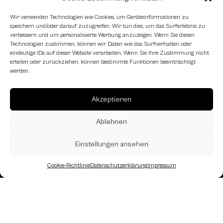
Wir verwenden Technologien wie Cookies, um Geräteinformationen zu
speichern und/oder darauf zuzugreifen. Wir tun dies, um das Surferlebnis zu
verbessern und um personalisierte Werbung anzuzeigen. Wenn Sie diesen
Technologien zustimmen, können wir Daten wie das Surfverhalten oder
eindeutige IDs auf dieser Website verarbeiten. Wenn Sie Ihre Zustimmung nicht
erteilen oder zurückziehen, können bestimmte Funktionen beeinträchtigt
werden.
Akzeptieren
Ablehnen
Einstellungen ansehen
Cookie-Richtlinie
Datenschutzerklärung
Impressum
Landesverband Oberösterreich des
Österreichischen Schachbundes
Kornstraße 7A