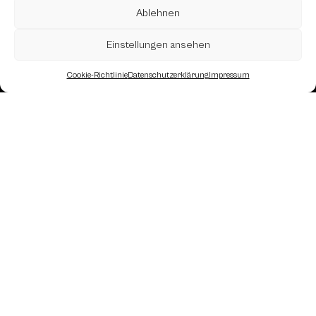
Ablehnen
Einstellungen ansehen
Cookie-Richtlinie
Datenschutzerklärung
Impressum
Landesverband Oberösterreich des
Österreichischen Schachbundes
Kornstraße 7A
4060 Leonding
Mail: kontakt
@schach.at