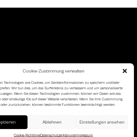
Cookie-Zustimmung verwalten
n Technologien wie Cookies, um Geräteinformationen zu speichern und/oder
eifen. Wir tun dies, um das Surferlebnis zu verbessern und um personalisierte
zeigen. Wenn Sie diesen Technologien zustimmen, können wir Daten wie das
 oder eindeutige IDs auf dieser Website verarbeiten. Wenn Sie Ihre Zustimmung
en oder zurückziehen, können bestimmte Funktionen beeinträchtigt werden.
eptieren
Ablehnen
Einstellungen ansehen
erreich des Österreichischen
Cookie-Richtlinie
Datenschutzerklärung
Impressum