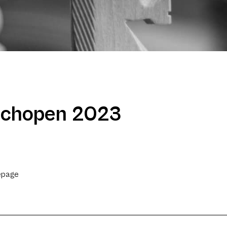
achopen 2023
epage