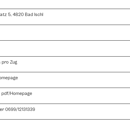
latz 5, 4820 Bad Ischl
 pro Zug
/Homepage
ehe pdf/Homepage
der 0699/12131339