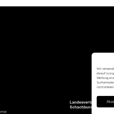
Wir verwende
darauf zuzugr
Werbung anzu
Surfverhalten
nicht erteil
Akz
Landesverband Oberöst
Schachbundes
erne