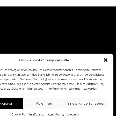
Cookie-Zustimmung verwalten
n Technologien wie Cookies, um Geräteinformationen zu speichern und/oder
eifen. Wir tun dies, um das Surferlebnis zu verbessern und um personalisierte
zeigen. Wenn Sie diesen Technologien zustimmen, können wir Daten wie das
 oder eindeutige IDs auf dieser Website verarbeiten. Wenn Sie Ihre Zustimmung
en oder zurückziehen, können bestimmte Funktionen beeinträchtigt werden.
eptieren
Ablehnen
Einstellungen ansehen
erreich des Österreichischen
Cookie-Richtlinie
Datenschutzerklärung
Impressum