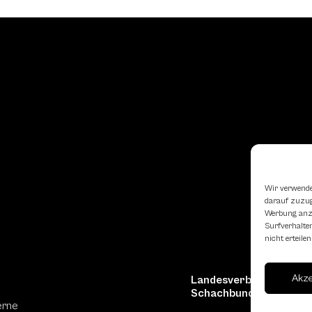
Wir verwende
darauf zuzugr
Werbung anzu
Surfverhalten
nicht erteil
Akz
Landesverband Oberöst
Schachbundes
erne