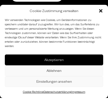
Cookie-Zustimmung verwalten
Schachfreundliche Lokale
Wir verwenden Technologien wie Cookies, um Geräteinformationen zu
speichern und/oder darauf zuzugreifen. Wir tun dies, um das Surferlebnis zu
verbessern und um personalisierte Werbung anzuzeigen. Wenn Sie diesen
Technologien zustimmen, können wir Daten wie das Surfverhalten oder
eindeutige IDs auf dieser Website verarbeiten. Wenn Sie Ihre Zustimmung nicht
erteilen oder zurückziehen, können bestimmte Funktionen beeinträchtigt
werden.
Akzeptieren
Ablehnen
Einstellungen ansehen
Cookie-Richtlinie
Datenschutzerklärung
Impressum
Landesverband Oberösterreich des