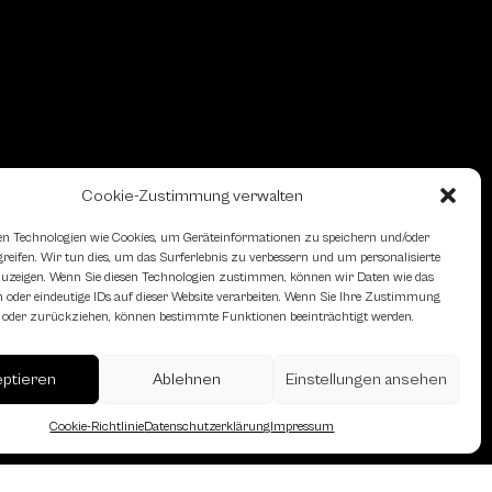
Cookie-Zustimmung verwalten
n Technologien wie Cookies, um Geräteinformationen zu speichern und/oder
eifen. Wir tun dies, um das Surferlebnis zu verbessern und um personalisierte
zeigen. Wenn Sie diesen Technologien zustimmen, können wir Daten wie das
 oder eindeutige IDs auf dieser Website verarbeiten. Wenn Sie Ihre Zustimmung
en oder zurückziehen, können bestimmte Funktionen beeinträchtigt werden.
erreich des Österreichischen
eptieren
Ablehnen
Einstellungen ansehen
Cookie-Richtlinie
Datenschutzerklärung
Impressum