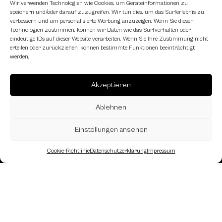
Wir verwenden Technologien wie Cookies, um Geräteinformationen zu
speichern und/oder darauf zuzugreifen. Wir tun dies, um das Surferlebnis zu
verbessern und um personalisierte Werbung anzuzeigen. Wenn Sie diesen
Technologien zustimmen, können wir Daten wie das Surfverhalten oder
eindeutige IDs auf dieser Website verarbeiten. Wenn Sie Ihre Zustimmung nicht
erteilen oder zurückziehen, können bestimmte Funktionen beeinträchtigt
werden.
Akzeptieren
Ablehnen
Einstellungen ansehen
Cookie-Richtlinie
Datenschutzerklärung
Impressum
Landesverband Oberösterreich des
Österreichischen Schachbundes
Kornstraße 7A
4060 Leonding