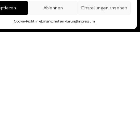
eptieren
Ablehnen
Einstellungen ansehen
erreich des Österreichischen
Cookie-Richtlinie
Datenschutzerklärung
Impressum