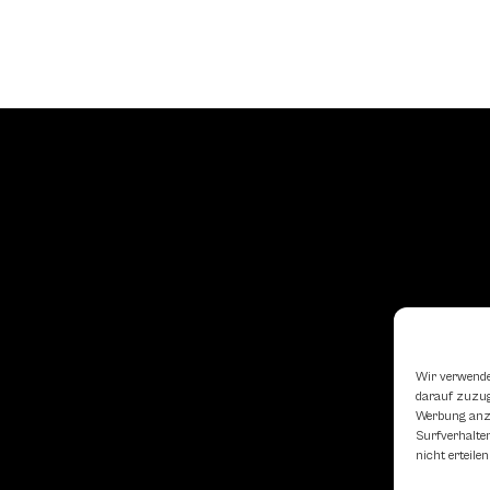
Wir verwende
darauf zuzugr
Werbung anzu
Surfverhalten
nicht erteil