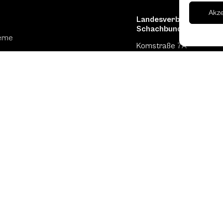
Akz
Landesverband Oberöst
Schachbundes
erne
Kornstraße 7A
4060 Leonding
Mail: kontakt
@schach.at
hfreundliche Lokale