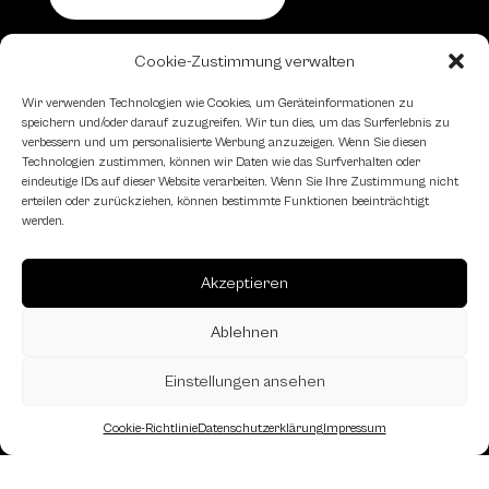
Cookie-Zustimmung verwalten
Schachfreundliche Lokale
Wir verwenden Technologien wie Cookies, um Geräteinformationen zu
speichern und/oder darauf zuzugreifen. Wir tun dies, um das Surferlebnis zu
verbessern und um personalisierte Werbung anzuzeigen. Wenn Sie diesen
Technologien zustimmen, können wir Daten wie das Surfverhalten oder
eindeutige IDs auf dieser Website verarbeiten. Wenn Sie Ihre Zustimmung nicht
erteilen oder zurückziehen, können bestimmte Funktionen beeinträchtigt
werden.
Akzeptieren
Ablehnen
Einstellungen ansehen
Cookie-Richtlinie
Datenschutzerklärung
Impressum