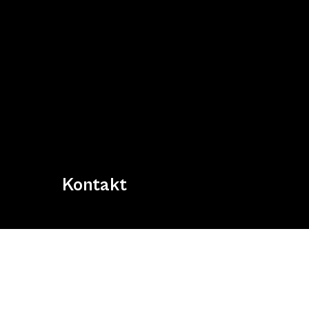
Kontakt
Bei Fragen odere sonstigen Anliegen, nehmen Sie g
Kontakt mit uns auf!
Kontaktformular
Schac