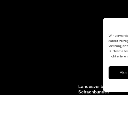
Wir verwende
darauf zuzugr
Werbung anzu
Surfverhalten
nicht erteil
Akz
Landesverband Oberöst
Schachbundes
erne
Kornstraße 7A
4060 Leonding
Mail: kontakt
@schach.at
hfreundliche Lokale