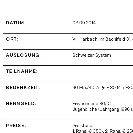
DATUM:
08.09.2014
ORT:
VH Harbach, Im Bachlfeld 31,
AUSLOSUNG:
Schweizer System
TEILNAHME:
BEDENKZEIT:
90 Min./40 Züge + 30 Min. +3
NENNGELD:
Erwachsene 30,-€
Jugendliche (Jahrgang 1996 u
PREISE:
Preisfond:
1. Rang: € 350-, 2. Rang: € 250