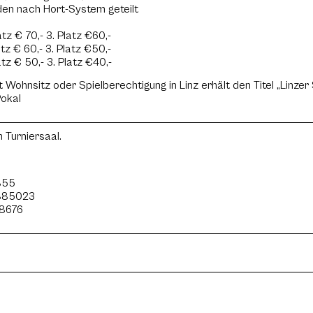
rden nach Hort-System geteilt
latz € 70,- 3. Platz €60,-
latz € 60,- 3. Platz €50,-
latz € 50,- 3. Platz €40,-
t Wohnsitz oder Spielberechtigung in Linz erhält den Titel „Linze
Pokal
 Turniersaal.
0855
8885023
28676