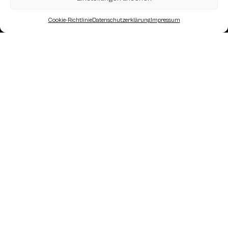
Cookie-Richtlinie
Datenschutzerklärung
Impressum
Landesverband Oberösterreich des
Österreichischen Schachbundes
Kornstraße 7A
4060 Leonding
Mail: kontakt
@schach.at