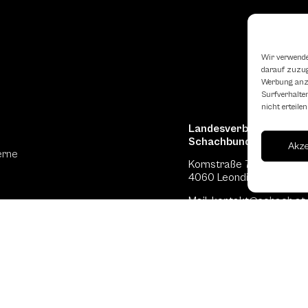
Wir verwende
darauf zuzugr
Werbung anzu
Surfverhalten
nicht erteil
Landesverband Oberöst
Schachbundes
Akz
erne
Kornstraße 7A
4060 Leonding
Mail: kontakt
@schach.at
hfreundliche Lokale