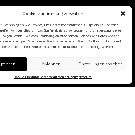
Cookie-Zustimmung verwalten
n Technologien wie Cookies, um Geräteinformationen zu speichern und/oder
eifen. Wir tun dies, um das Surferlebnis zu verbessern und um personalisierte
zeigen. Wenn Sie diesen Technologien zustimmen, können wir Daten wie das
 oder eindeutige IDs auf dieser Website verarbeiten. Wenn Sie Ihre Zustimmung
en oder zurückziehen, können bestimmte Funktionen beeinträchtigt werden.
erreich des Österreichischen
eptieren
Ablehnen
Einstellungen ansehen
Cookie-Richtlinie
Datenschutzerklärung
Impressum