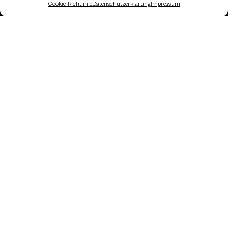
Cookie-Richtlinie
Datenschutzerklärung
Impressum
Landesverband Oberösterreich des
Österreichischen Schachbundes
Kornstraße 7A
4060 Leonding
Mail: kontakt
@schach.at