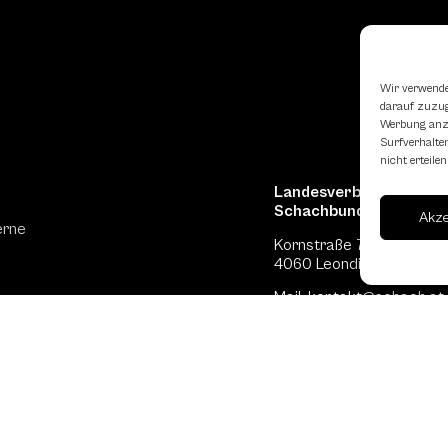
Wir verwende
darauf zuzugr
Werbung anzu
Surfverhalten
nicht erteil
Landesverband Oberöst
Schachbundes
Akz
erne
Kornstraße 7A
4060 Leonding
Mail: kontakt
@schach.at
hfreundliche Lokale