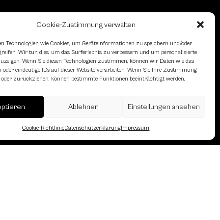
Cookie-Zustimmung verwalten
n Technologien wie Cookies, um Geräteinformationen zu speichern und/oder
eifen. Wir tun dies, um das Surferlebnis zu verbessern und um personalisierte
zeigen. Wenn Sie diesen Technologien zustimmen, können wir Daten wie das
 oder eindeutige IDs auf dieser Website verarbeiten. Wenn Sie Ihre Zustimmung
en oder zurückziehen, können bestimmte Funktionen beeinträchtigt werden.
erreich des Österreichischen
eptieren
Ablehnen
Einstellungen ansehen
Cookie-Richtlinie
Datenschutzerklärung
Impressum