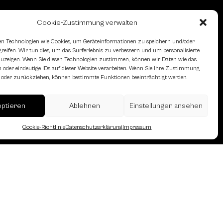
Cookie-Zustimmung verwalten
n Technologien wie Cookies, um Geräteinformationen zu speichern und/oder
eifen. Wir tun dies, um das Surferlebnis zu verbessern und um personalisierte
zeigen. Wenn Sie diesen Technologien zustimmen, können wir Daten wie das
 oder eindeutige IDs auf dieser Website verarbeiten. Wenn Sie Ihre Zustimmung
en oder zurückziehen, können bestimmte Funktionen beeinträchtigt werden.
erreich des Österreichischen
eptieren
Ablehnen
Einstellungen ansehen
Cookie-Richtlinie
Datenschutzerklärung
Impressum