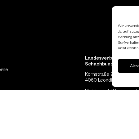
Wir verwende
darauf zuzugr
Werbung anzu
Surfverhalten
nicht erteil
Landesverband Oberöst
Schachbundes
Akz
erne
Kornstraße 7A
4060 Leonding
Mail: kontakt
@schach.at
hfreundliche Lokale