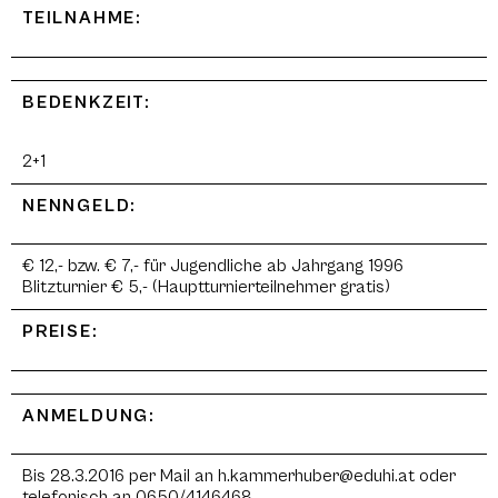
TEILNAHME:
BEDENKZEIT:
2+1
NENNGELD:
€ 12,- bzw. € 7,- für Jugendliche ab Jahrgang 1996
Blitzturnier € 5,- (Hauptturnierteilnehmer gratis)
PREISE:
ANMELDUNG:
Bis 28.3.2016 per Mail an h.kammerhuber@eduhi.at oder
telefonisch an 0650/4146468.