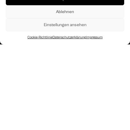
Ablehnen
Einstellungen ansehen
Cookie-Richtlinie
Datenschutzerklärung
Impressum
Landesverband Oberösterreich des
Österreichischen Schachbundes
Kornstraße 7A
4060 Leonding
Mail: kontakt
@schach.at