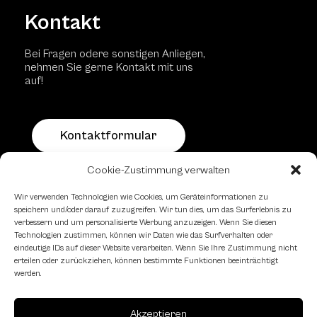
Kontakt
Bei Fragen odere sonstigen Anliegen,
nehmen Sie gerne Kontakt mit uns
auf!
Kontaktformular
Cookie-Zustimmung verwalten
Schachfreundliche Lokale
Wir verwenden Technologien wie Cookies, um Geräteinformationen zu
speichern und/oder darauf zuzugreifen. Wir tun dies, um das Surferlebnis zu
verbessern und um personalisierte Werbung anzuzeigen. Wenn Sie diesen
Technologien zustimmen, können wir Daten wie das Surfverhalten oder
eindeutige IDs auf dieser Website verarbeiten. Wenn Sie Ihre Zustimmung nicht
erteilen oder zurückziehen, können bestimmte Funktionen beeinträchtigt
werden.
Akzeptieren