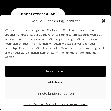
Kontaktformular
Cookie-Zustimmung verwalten
Schachfreundliche Lokale
Wir verwenden Technologien wie Cookies, um Geräteinformationen zu
speichern und/oder darauf zuzugreifen. Wir tun dies, um das Surferlebnis zu
verbessern und um personalisierte Werbung anzuzeigen. Wenn Sie diesen
Technologien zustimmen, können wir Daten wie das Surfverhalten oder
eindeutige IDs auf dieser Website verarbeiten. Wenn Sie Ihre Zustimmung nicht
erteilen oder zurückziehen, können bestimmte Funktionen beeinträchtigt
werden.
Akzeptieren
Ablehnen
Einstellungen ansehen
Cookie-Richtlinie
Datenschutzerklärung
Impressum