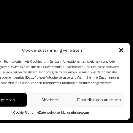
Cookie-Zustimmung verwalten
n Technologien wie Cookies, um Geräteinformationen zu speichern und/oder
eifen. Wir tun dies, um das Surferlebnis zu verbessern und um personalisierte
zeigen. Wenn Sie diesen Technologien zustimmen, können wir Daten wie das
 oder eindeutige IDs auf dieser Website verarbeiten. Wenn Sie Ihre Zustimmung
en oder zurückziehen, können bestimmte Funktionen beeinträchtigt werden.
erreich des Österreichischen
eptieren
Ablehnen
Einstellungen ansehen
Cookie-Richtlinie
Datenschutzerklärung
Impressum