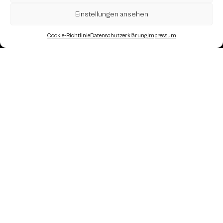
Einstellungen ansehen
Landesverband Oberösterreich des
Cookie-Richtlinie
Datenschutzerklärung
Impressum
Österreichischen Schachbundes
Kornstraße 7A
4060 Leonding
Mail: kontakt
@schach.at
2026 | Landesverband Oberösterreich des
Österreichischen Schachbundes