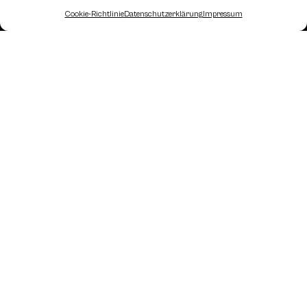
Cookie-Richtlinie
Datenschutzerklärung
Impressum
Landesverband Oberösterreich des
Österreichischen Schachbundes
Kornstraße 7A
4060 Leonding
Mail: kontakt
@schach.at