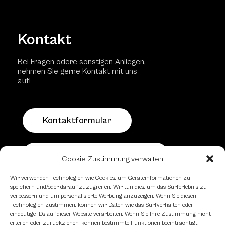
Kontakt
Bei Fragen odere sonstigen Anliegen,
nehmen Sie gerne Kontakt mit uns
auf!
Kontaktformular
Schachfreundliche Lokale
Cookie-Zustimmung verwalten
Wir verwenden Technologien wie Cookies, um Geräteinformationen zu
speichern und/oder darauf zuzugreifen. Wir tun dies, um das Surferlebnis zu
verbessern und um personalisierte Werbung anzuzeigen. Wenn Sie diesen
Technologien zustimmen, können wir Daten wie das Surfverhalten oder
eindeutige IDs auf dieser Website verarbeiten. Wenn Sie Ihre Zustimmung nicht
erteilen oder zurückziehen, können bestimmte Funktionen beeinträchtigt