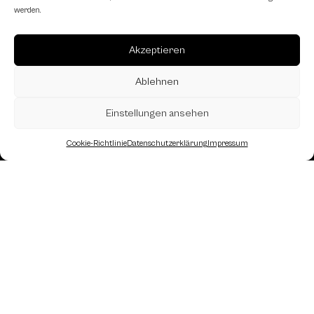
werden.
Akzeptieren
Ablehnen
Einstellungen ansehen
Cookie-Richtlinie
Datenschutzerklärung
Impressum
Landesverband Oberösterreich des
Österreichischen Schachbundes
Kornstraße 7A
4060 Leonding
Mail: kontakt
@schach.at