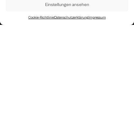
Einstellungen ansehen
Cookie-Richtlinie
Datenschutzerklärung
Impressum
Landesverband Oberösterreich des
Österreichischen Schachbundes
Kornstraße 7A
4060 Leonding