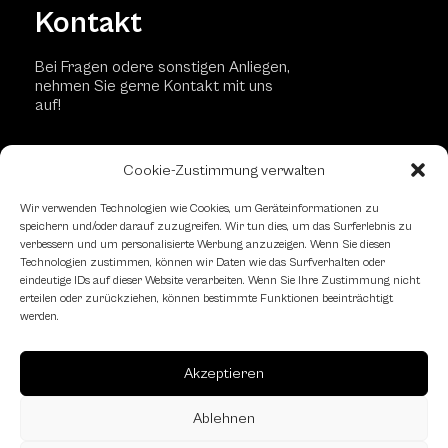
Kontakt
Bei Fragen odere sonstigen Anliegen,
nehmen Sie gerne Kontakt mit uns
auf!
Cookie-Zustimmung verwalten
Kontaktformular
Wir verwenden Technologien wie Cookies, um Geräteinformationen zu
speichern und/oder darauf zuzugreifen. Wir tun dies, um das Surferlebnis zu
verbessern und um personalisierte Werbung anzuzeigen. Wenn Sie diesen
Schachfreundliche Lokale
Technologien zustimmen, können wir Daten wie das Surfverhalten oder
eindeutige IDs auf dieser Website verarbeiten. Wenn Sie Ihre Zustimmung nicht
erteilen oder zurückziehen, können bestimmte Funktionen beeinträchtigt
werden.
Akzeptieren
Ablehnen