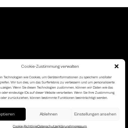
Cookie-Zustimmung verwalten
n Technologien wie Cookies, um Geräteinformationen zu speichern und/oder
eifen. Wir tun dies, um das Surferlebnis zu verbessern und um personalisierte
zeigen. Wenn Sie diesen Technologien zustimmen, können wir Daten wie das
 oder eindeutige IDs auf dieser Website verarbeiten. Wenn Sie Ihre Zustimmung
en oder zurückziehen, können bestimmte Funktionen beeinträchtigt werden.
eptieren
Ablehnen
Einstellungen ansehen
erreich des Österreichischen
Cookie-Richtlinie
Datenschutzerklärung
Impressum