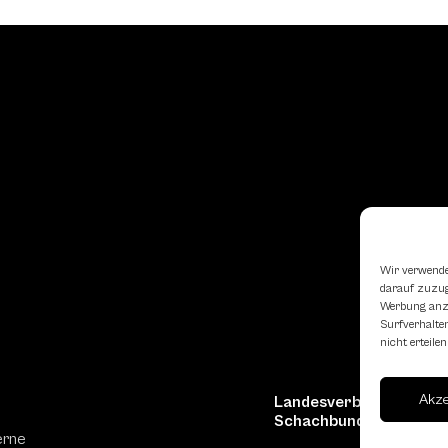
Wir verwende
darauf zuzugr
Werbung anzu
Surfverhalten
nicht erteil
Akz
Landesverband Oberöst
Schachbundes
erne