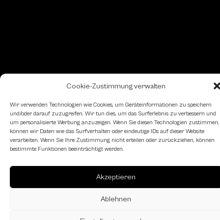
Cookie-Zustimmung verwalten
Wir verwenden Technologien wie Cookies, um Geräteinformationen zu speichern
und/oder darauf zuzugreifen. Wir tun dies, um das Surferlebnis zu verbessern und
um personalisierte Werbung anzuzeigen. Wenn Sie diesen Technologien zustimmen,
können wir Daten wie das Surfverhalten oder eindeutige IDs auf dieser Website
verarbeiten. Wenn Sie Ihre Zustimmung nicht erteilen oder zurückziehen, können
bestimmte Funktionen beeinträchtigt werden.
Landesverband Oberösterreich des
Akzeptieren
Österreichischen Schachbundes
Kornstraße 7A
Ablehnen
4060 Leonding