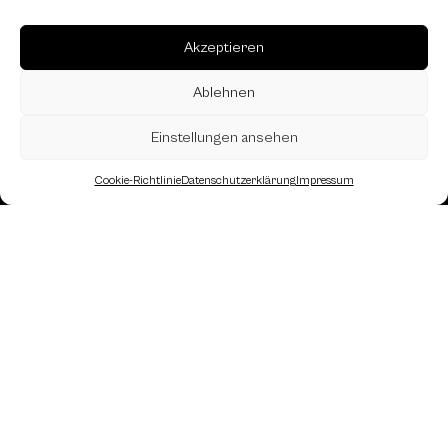
Akzeptieren
Ablehnen
Einstellungen ansehen
Cookie-Richtlinie
Datenschutzerklärung
Impressum
Landesverband Oberösterreich des
Österreichischen Schachbundes
Kornstraße 7A
4060 Leonding
Mail: kontakt
@schach.at