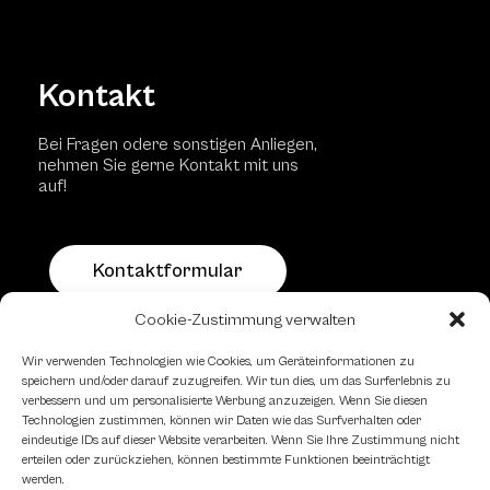
Kontakt
Bei Fragen odere sonstigen Anliegen,
nehmen Sie gerne Kontakt mit uns
auf!
Kontaktformular
Cookie-Zustimmung verwalten
Schachfreundliche Lokale
Wir verwenden Technologien wie Cookies, um Geräteinformationen zu
speichern und/oder darauf zuzugreifen. Wir tun dies, um das Surferlebnis zu
verbessern und um personalisierte Werbung anzuzeigen. Wenn Sie diesen
Technologien zustimmen, können wir Daten wie das Surfverhalten oder
eindeutige IDs auf dieser Website verarbeiten. Wenn Sie Ihre Zustimmung nicht
erteilen oder zurückziehen, können bestimmte Funktionen beeinträchtigt
werden.