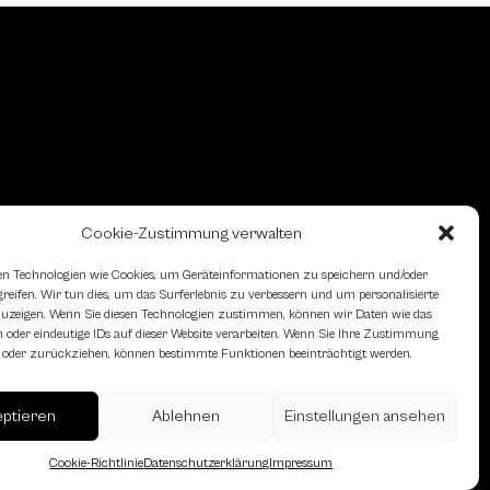
Cookie-Zustimmung verwalten
n Technologien wie Cookies, um Geräteinformationen zu speichern und/oder
eifen. Wir tun dies, um das Surferlebnis zu verbessern und um personalisierte
zeigen. Wenn Sie diesen Technologien zustimmen, können wir Daten wie das
 oder eindeutige IDs auf dieser Website verarbeiten. Wenn Sie Ihre Zustimmung
en oder zurückziehen, können bestimmte Funktionen beeinträchtigt werden.
erreich des Österreichischen
eptieren
Ablehnen
Einstellungen ansehen
Cookie-Richtlinie
Datenschutzerklärung
Impressum