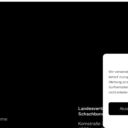
Wir verwende
darauf zuzugr
Werbung anzu
Surfverhalten
nicht erteil
Landesverband Oberöst
Akz
Schachbundes
erne
Kornstraße 7A