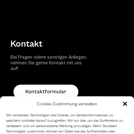
Kontakt
Bei Fragen odere sonstigen Anliegen,
nehmen Sie gerne Kontakt mit uns
auf!
Kontaktformular
Cookie-Zustimmung verwalten
Schachfreundliche Lokale
Wir verwenden Technologien wie Cookies, um Geräteinformationen zu
speichern und/oder darauf zuzugreifen. Wir tun dies, um das Surferlebnis zu
verbessern und um personalisierte Werbung anzuzeigen. Wenn Sie diesen
Technologien zustimmen, können wir Daten wie das Surfverhalten oder