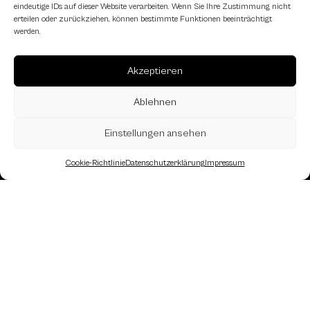
eindeutige IDs auf dieser Website verarbeiten. Wenn Sie Ihre Zustimmung nicht
erteilen oder zurückziehen, können bestimmte Funktionen beeinträchtigt
werden.
Akzeptieren
Ablehnen
Einstellungen ansehen
Cookie-Richtlinie
Datenschutzerklärung
Impressum
Landesverband Oberösterreich des
Österreichischen Schachbundes
Kornstraße 7A
4060 Leonding