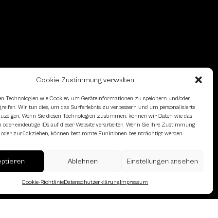
Cookie-Zustimmung verwalten
n Technologien wie Cookies, um Geräteinformationen zu speichern und/oder
eifen. Wir tun dies, um das Surferlebnis zu verbessern und um personalisierte
zeigen. Wenn Sie diesen Technologien zustimmen, können wir Daten wie das
 oder eindeutige IDs auf dieser Website verarbeiten. Wenn Sie Ihre Zustimmung
en oder zurückziehen, können bestimmte Funktionen beeinträchtigt werden.
erreich des Österreichischen
eptieren
Ablehnen
Einstellungen ansehen
Cookie-Richtlinie
Datenschutzerklärung
Impressum