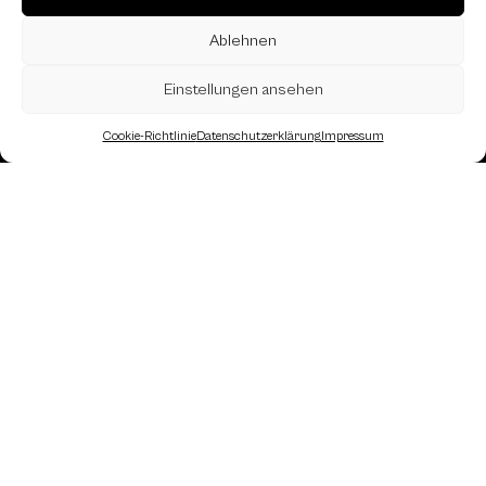
Ablehnen
Einstellungen ansehen
Cookie-Richtlinie
Datenschutzerklärung
Impressum
Landesverband Oberösterreich des
Österreichischen Schachbundes
Kornstraße 7A
4060 Leonding
Mail: kontakt
@schach.at