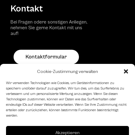
Kontakt
Bei Fragen odere sonstigen Anliegen,
nehmen Sie gerne Kontakt mit uns
auf!
Kontaktformular
Cookie-Zustimmung verwalten
Schachfreundliche Lokale
Wir verwenden Technologien wie Cookies, um Geräteinformationen zu
speichern und/oder darauf zuzugreifen. Wir tun dies, um das Surferlebnis zu
verbessern und um personalisierte Werbung anzuzeigen. Wenn Sie diesen
Technologien zustimmen, können wir Daten wie das Surfverhalten oder
eindeutige IDs auf dieser Website verarbeiten. Wenn Sie Ihre Zustimmung nicht
erteilen oder zurückziehen, können bestimmte Funktionen beeinträchtigt
werden.
Akzeptieren