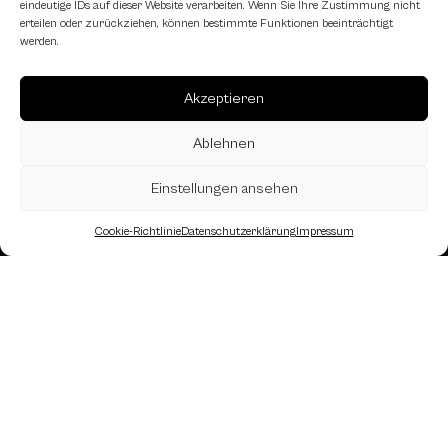
eindeutige IDs auf dieser Website verarbeiten. Wenn Sie Ihre Zustimmung nicht
erteilen oder zurückziehen, können bestimmte Funktionen beeinträchtigt
werden.
Akzeptieren
Ablehnen
Einstellungen ansehen
Cookie-Richtlinie
Datenschutzerklärung
Impressum
Landesverband Oberösterreich des
Österreichischen Schachbundes
Kornstraße 7A
4060 Leonding
Mail: kontakt
@schach.at