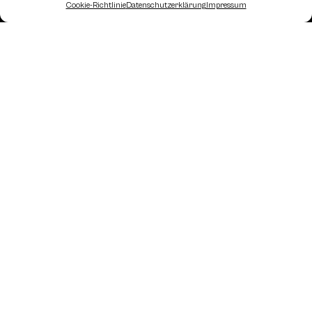
Cookie-Richtlinie
Datenschutzerklärung
Impressum
Landesverband Oberösterreich des
Österreichischen Schachbundes
Kornstraße 7A
4060 Leonding
Mail: kontakt
@schach.at