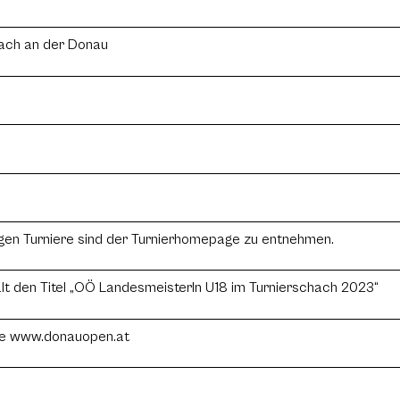
ach an der Donau
ligen Turniere sind der Turnierhomepage zu entnehmen.
hält den Titel „OÖ LandesmeisterIn U18 im Turnierschach 2023“
ite www.donauopen.at