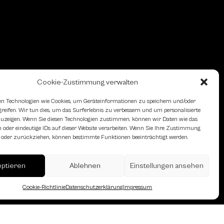
Cookie-Zustimmung verwalten
n Technologien wie Cookies, um Geräteinformationen zu speichern und/oder
eifen. Wir tun dies, um das Surferlebnis zu verbessern und um personalisierte
zeigen. Wenn Sie diesen Technologien zustimmen, können wir Daten wie das
 oder eindeutige IDs auf dieser Website verarbeiten. Wenn Sie Ihre Zustimmung
en oder zurückziehen, können bestimmte Funktionen beeinträchtigt werden.
erreich des Österreichischen
eptieren
Ablehnen
Einstellungen ansehen
Cookie-Richtlinie
Datenschutzerklärung
Impressum