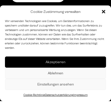
Cookie-Zustimmung verwalten
Schachfreundliche Lokale
Wir verwenden Technologien wie Cookies, um Geräteinformationen zu
speichern und/oder darauf zuzugreifen. Wir tun dies, um das Surferlebnis zu
verbessern und um personalisierte Werbung anzuzeigen. Wenn Sie diesen
Technologien zustimmen, können wir Daten wie das Surfverhalten oder
eindeutige IDs auf dieser Website verarbeiten. Wenn Sie Ihre Zustimmung nicht
erteilen oder zurückziehen, können bestimmte Funktionen beeinträchtigt
werden.
Akzeptieren
Ablehnen
Einstellungen ansehen
Cookie-Richtlinie
Datenschutzerklärung
Impressum
Landesverband Oberösterreich des