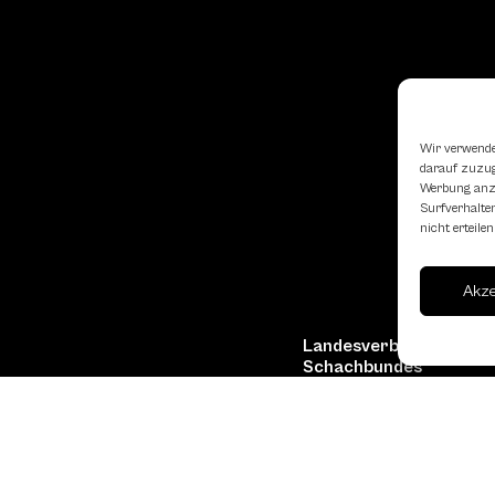
Wir verwende
darauf zuzugr
Werbung anzu
Surfverhalten
nicht erteil
Akz
Landesverband Oberöst
Schachbundes
erne
Kornstraße 7A
4060 Leonding
Mail: kontakt
@schach.at
hfreundliche Lokale