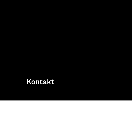
Kontakt
Bei Fragen odere sonstigen Anliegen, nehmen Sie g
Kontakt mit uns auf!
Kontaktformular
Schac