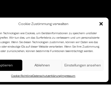
Cookie-Zustimmung verwalten
n Technologien wie Cookies, um Geräteinformationen zu speichern und/oder
eifen. Wir tun dies, um das Surferlebnis zu verbessern und um personalisierte
zeigen. Wenn Sie diesen Technologien zustimmen, können wir Daten wie das
 oder eindeutige IDs auf dieser Website verarbeiten. Wenn Sie Ihre Zustimmung
en oder zurückziehen, können bestimmte Funktionen beeinträchtigt werden.
eptieren
Ablehnen
Einstellungen ansehen
Cookie-Richtlinie
Datenschutzerklärung
Impressum
erreich des Österreichischen