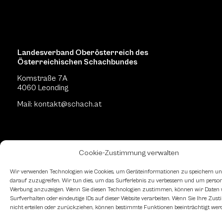
Landesverband Oberösterreich des
Österreichischen Schachbundes
Kornstraße 7A
4060 Leonding
Mail: kontakt
@schach.at
Cookie-Zustimmung verwalten
Wir verwenden Technologien wie Cookies, um Geräteinformationen zu speichern un
darauf zuzugreifen. Wir tun dies, um das Surferlebnis zu verbessern und um persona
Werbung anzuzeigen. Wenn Sie diesen Technologien zustimmen, können wir Daten 
Surfverhalten oder eindeutige IDs auf dieser Website verarbeiten. Wenn Sie Ihre Zu
nicht erteilen oder zurückziehen, können bestimmte Funktionen beeinträchtigt wer