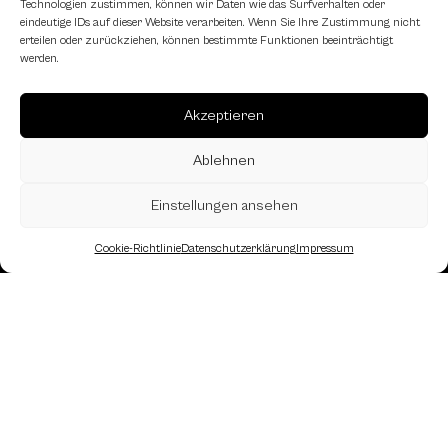
Technologien zustimmen, können wir Daten wie das Surfverhalten oder
eindeutige IDs auf dieser Website verarbeiten. Wenn Sie Ihre Zustimmung nicht
erteilen oder zurückziehen, können bestimmte Funktionen beeinträchtigt
werden.
Akzeptieren
Ablehnen
Einstellungen ansehen
Cookie-Richtlinie
Datenschutzerklärung
Impressum
Landesverband Oberösterreich des
Österreichischen Schachbundes
Kornstraße 7A
4060 Leonding
Mail: kontakt
@schach.at