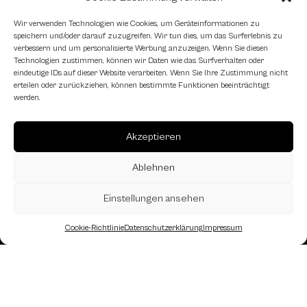
Wir verwenden Technologien wie Cookies, um Geräteinformationen zu
speichern und/oder darauf zuzugreifen. Wir tun dies, um das Surferlebnis zu
verbessern und um personalisierte Werbung anzuzeigen. Wenn Sie diesen
Technologien zustimmen, können wir Daten wie das Surfverhalten oder
eindeutige IDs auf dieser Website verarbeiten. Wenn Sie Ihre Zustimmung nicht
erteilen oder zurückziehen, können bestimmte Funktionen beeinträchtigt
werden.
Akzeptieren
Ablehnen
Einstellungen ansehen
Cookie-Richtlinie
Datenschutzerklärung
Impressum
Landesverband Oberösterreich des
Österreichischen Schachbundes
Kornstraße 7A