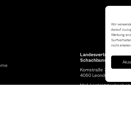
Wir verwende
darauf zuzugr
Werbung anzu
Surfverhalten
nicht erteil
Landesverband Oberöst
Schachbundes
Akz
erne
Kornstraße 7A
4060 Leonding
Mail: kontakt
@schach.at
hfreundliche Lokale