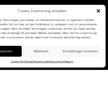
Cookie-Zustimmung verwalten
n Technologien wie Cookies, um Geräteinformationen zu speichern und/oder
eifen. Wir tun dies, um das Surferlebnis zu verbessern und um personalisierte
zeigen. Wenn Sie diesen Technologien zustimmen, können wir Daten wie das
 oder eindeutige IDs auf dieser Website verarbeiten. Wenn Sie Ihre Zustimmung
en oder zurückziehen, können bestimmte Funktionen beeinträchtigt werden.
erreich des Österreichischen
eptieren
Ablehnen
Einstellungen ansehen
Cookie-Richtlinie
Datenschutzerklärung
Impressum