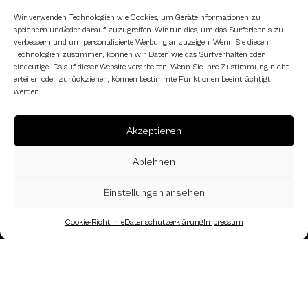
Wir verwenden Technologien wie Cookies, um Geräteinformationen zu
speichern und/oder darauf zuzugreifen. Wir tun dies, um das Surferlebnis zu
verbessern und um personalisierte Werbung anzuzeigen. Wenn Sie diesen
Technologien zustimmen, können wir Daten wie das Surfverhalten oder
eindeutige IDs auf dieser Website verarbeiten. Wenn Sie Ihre Zustimmung nicht
erteilen oder zurückziehen, können bestimmte Funktionen beeinträchtigt
werden.
Akzeptieren
Ablehnen
Einstellungen ansehen
Cookie-Richtlinie
Datenschutzerklärung
Impressum
Landesverband Oberösterreich des
Österreichischen Schachbundes
Kornstraße 7A
4060 Leonding