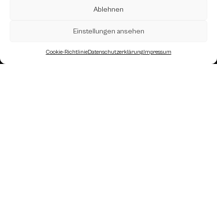
Ablehnen
Einstellungen ansehen
Cookie-Richtlinie
Datenschutzerklärung
Impressum
Landesverband Oberösterreich des
Österreichischen Schachbundes
Kornstraße 7A
4060 Leonding
Mail: kontakt
@schach.at