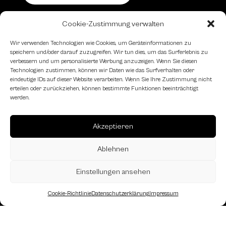
Cookie-Zustimmung verwalten
Schachfreundliche Lokale
Wir verwenden Technologien wie Cookies, um Geräteinformationen zu
speichern und/oder darauf zuzugreifen. Wir tun dies, um das Surferlebnis zu
verbessern und um personalisierte Werbung anzuzeigen. Wenn Sie diesen
Technologien zustimmen, können wir Daten wie das Surfverhalten oder
eindeutige IDs auf dieser Website verarbeiten. Wenn Sie Ihre Zustimmung nicht
erteilen oder zurückziehen, können bestimmte Funktionen beeinträchtigt
werden.
Akzeptieren
Ablehnen
Einstellungen ansehen
Cookie-Richtlinie
Datenschutzerklärung
Impressum
Landesverband Oberösterreich des