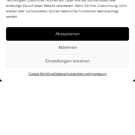
Technologien zustimmen, können wir Daten wie das Surfverhalten oder
eindeutige IDs auf dieser Website verarbeiten. Wenn Sie Ihre Zustimmung nicht
erteilen oder zurückziehen, können bestimmte Funktionen beeinträchtigt
werden.
Akzeptieren
Ablehnen
Einstellungen ansehen
Cookie-Richtlinie
Datenschutzerklärung
Impressum
Landesverband Oberösterreich des
Österreichischen Schachbundes
Kornstraße 7A
4060 Leonding