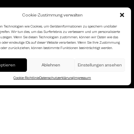
Cookie-Zustimmung verwalten
n Technologien wie Cookies, um Geräteinformationen zu speichern und/oder
eifen. Wir tun dies, um das Surferlebnis zu verbessern und um personalisierte
zeigen. Wenn Sie diesen Technologien zustimmen, können wir Daten wie das
 oder eindeutige IDs auf dieser Website verarbeiten. Wenn Sie Ihre Zustimmung
en oder zurückziehen, können bestimmte Funktionen beeinträchtigt werden.
erreich des Österreichischen
eptieren
Ablehnen
Einstellungen ansehen
Cookie-Richtlinie
Datenschutzerklärung
Impressum