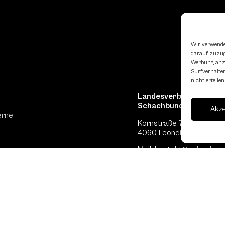
Wir verwende
darauf zuzugr
Werbung anzu
Surfverhalten
nicht erteil
Landesverband Oberöst
Schachbundes
Akz
erne
Kornstraße 7A
4060 Leonding
Mail: kontakt
@schach.at
hfreundliche Lokale