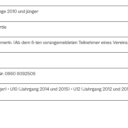
nge 2010 und jünger
rtie
hmerin. (Ab dem 6-ten vorangemeldeten Teilnehmer eines Vereins 
elNr. 0660 6092509
nger) • U10 (Jahrgang 2014 und 2015) • U12 (Jahrgang 2012 und 20