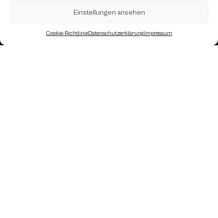
Einstellungen ansehen
Cookie-Richtlinie
Datenschutzerklärung
Impressum
Landesverband Oberösterreich des
Österreichischen Schachbundes
Kornstraße 7A
4060 Leonding
Mail: kontakt
@schach.at